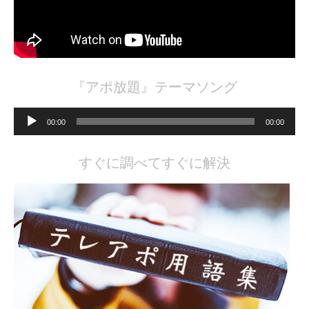
『アポ放題』テーマソング
音
声
00:00
00:00
プ
レ
ー
ヤ
すぐに調べてすぐに解決
ー