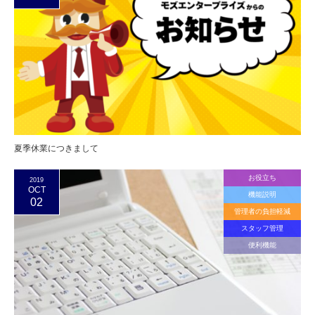
夏季休業につきまして
お役立ち
2019
OCT
機能説明
02
管理者の負担軽減
スタッフ管理
便利機能