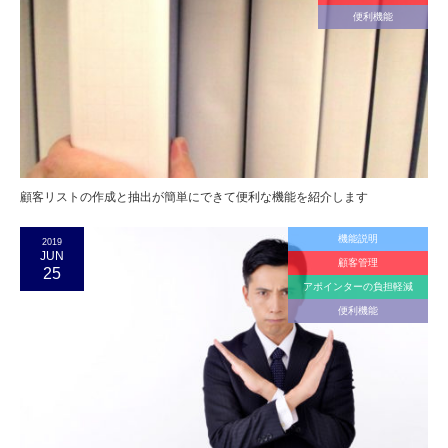
便利機能
顧客リストの作成と抽出が簡単にできて便利な機能を紹介します
機能説明
2019
JUN
顧客管理
25
アポインターの負担軽減
便利機能