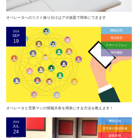
オペレータへのリスト振り分けはアポ放題で簡単にできます
機能説明
2019
SEP
通話録音
19
スマートフォン
便利機能
オペレータと営業マンの情報共有を簡単にする方法を教えます！
機能説明
2019
JUL
管理者の負担軽減
24
顧客管理