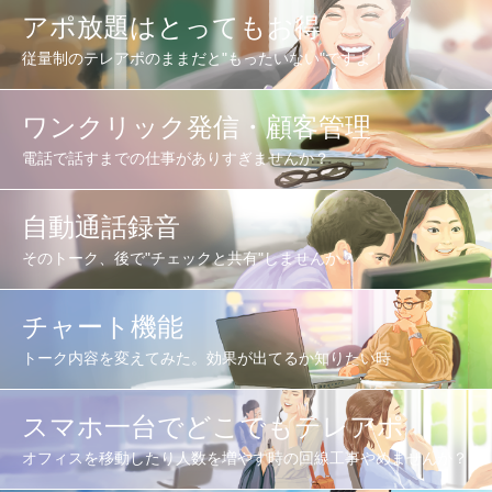
アポ放題はとってもお得
従量制のテレアポのままだと"もったいない"ですよ！
ワンクリック発信・顧客管理
電話で話すまでの仕事がありすぎませんか？
自動通話録音
そのトーク、後で"チェックと共有"しませんか？
チャート機能
トーク内容を変えてみた。効果が出てるか知りたい時
スマホ一台でどこでもテレアポ
オフィスを移動したり人数を増やす時の回線工事やめませんか？