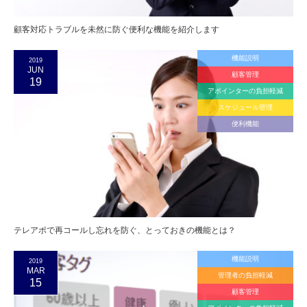
顧客対応トラブルを未然に防ぐ便利な機能を紹介します
機能説明
2019
JUN
顧客管理
19
アポインターの負担軽減
スケジュール管理
便利機能
テレアポで再コールし忘れを防ぐ、とっておきの機能とは？
機能説明
2019
MAR
管理者の負担軽減
15
顧客管理