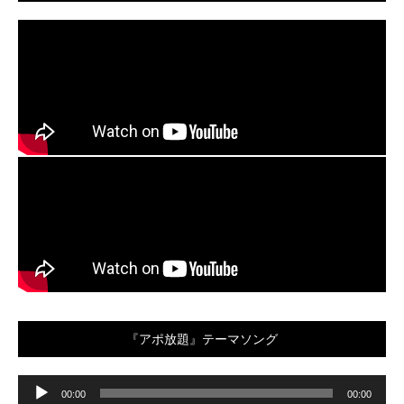
『アポ放題』テーマソング
音
声
00:00
00:00
プ